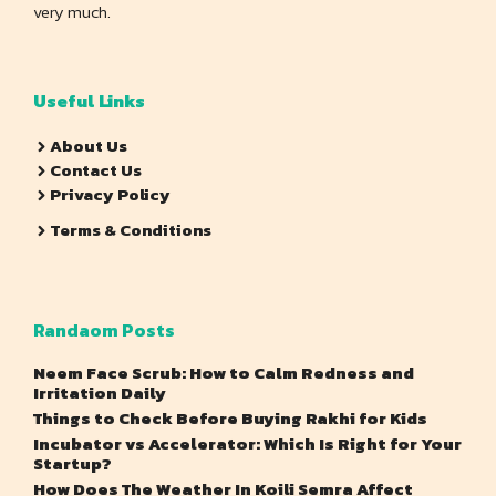
very much.
Useful Links
About Us
Contact Us
Privacy Policy
Terms & Conditions
Randaom Posts
Neem Face Scrub: How to Calm Redness and
Irritation Daily
Things to Check Before Buying Rakhi for Kids
Incubator vs Accelerator: Which Is Right for Your
Startup?
How Does The Weather In Koili Semra Affect