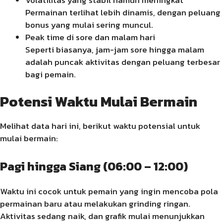
Permainan terlihat lebih dinamis, dengan peluang
bonus yang mulai sering muncul.
Peak time di sore dan malam hari
Seperti biasanya, jam-jam sore hingga malam
adalah puncak aktivitas dengan peluang terbesar
bagi pemain.
Potensi Waktu Mulai Bermain
Melihat data hari ini, berikut waktu potensial untuk
mulai bermain:
Pagi hingga Siang (06:00 – 12:00)
Waktu ini cocok untuk pemain yang ingin mencoba pola
permainan baru atau melakukan grinding ringan.
Aktivitas sedang naik, dan grafik mulai menunjukkan