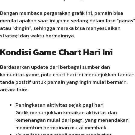
Dengan membaca pergerakan grafik ini, pemain bisa
menilai apakah saat ini game sedang dalam fase “panas”
atau “dingin”, sehingga mereka bisa menyesuaikan
strategi dan waktu bermainnya.
Kondisi Game Chart Hari Ini
Berdasarkan update dari berbagai sumber dan
komunitas game, pola chart hari ini menunjukkan tanda-
tanda positif untuk pemain yang ingin mulai bermain,
antara lain:
Peningkatan aktivitas sejak pagi hari
Grafik menunjukkan kenaikan aktivitas dan
kemenangan mulai dari pagi, yang menandakan
momentum permainan mulai membaik.
Volatilitas yang stabil namun meningkat