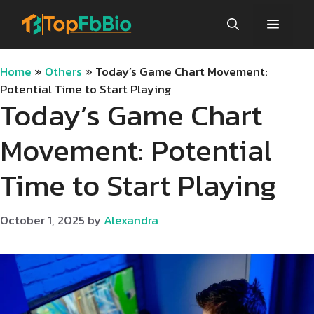
Skip
Menu
to
content
Home
»
Others
»
Today’s Game Chart Movement:
Potential Time to Start Playing
Today’s Game Chart
Movement: Potential
Time to Start Playing
October 1, 2025
by
Alexandra