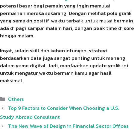
potensi besar bagi pemain yang ingin memulai
permainan mereka sekarang. Dengan melihat pola grafik
yang semakin positif, waktu terbaik untuk mulai bermain
ada di pagi sampai malam hari, dengan peak time di sore
hingga malam.
Ingat, selain skill dan keberuntungan, strategi
berdasarkan data juga sangat penting untuk menang
dalam game digital. Jadi, manfaatkan update grafik ini
untuk mengatur waktu bermain kamu agar hasil
maksimal.
Categories
Others
Top 9 Factors to Consider When Choosing a U.S.
Study Abroad Consultant
The New Wave of Design in Financial Sector Offices